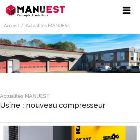
Aller au contenu principal
Accueil
Actualités MANUEST
Usine : nouveau compresseur
Titre